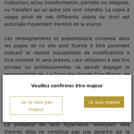
traduction, et/ou transformation, partielle ou intégrale,
ou transfert sur un autre site sont interdits. La copie à
usage privé de ces différents objets de droit est
autorisée moyennant mention de la source.
Les renseignements et présentations contenus dans
les pages de ce site sont fournis à titre purement
indicatif et restent susceptibles de modifications à
tout moment et sans préavis. Leur utilisation à des fins
privées ou professionnelles ne saurait engager la
responsabilité de La Cave des Grands Crus Blancs, de
quelque manière que ce soit. La Cave des Grands
Veuillez confirmer être majeur
Crus Blancs,, ne peut garantir l’exactitude, la précision
ou l’exhaustivité des informations mises à disposition
Je ne suis pas
Je suis majeur
sur ce site; les photos ne sont pas contractuelles.
majeur
LIENS HYPERTEXTES
La présence de liens hypertexte renvoyant vers
d’autres sites ne constitue pas une garantie sur la