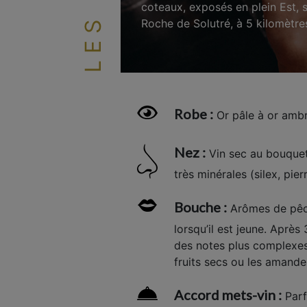
coteaux, exposés en plein Est, 
Roche de Solutré, à 5 kilomètr
Robe :
Or pâle à or ambr
Nez :
Vin sec au bouquet 
très minérales (silex, pierr
Bouche :
Arômes de pêch
lorsqu’il est jeune. Après 
des notes plus complexes s
fruits secs ou les amandes
Accord mets-vin :
Parf