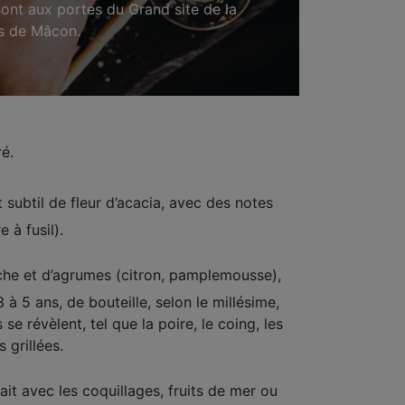
sont aux portes du Grand site de la
es de Mâcon.
é.
subtil de fleur d’acacia, avec des notes
e à fusil).
e et d’agrumes (citron, pamplemousse),
3 à 5 ans, de bouteille, selon le millésime,
e révèlent, tel que la poire, le coing, les
 grillées.
ait avec les coquillages, fruits de mer ou