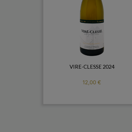
VIRE-CLESSE 2024
Prix
12,00 €

add