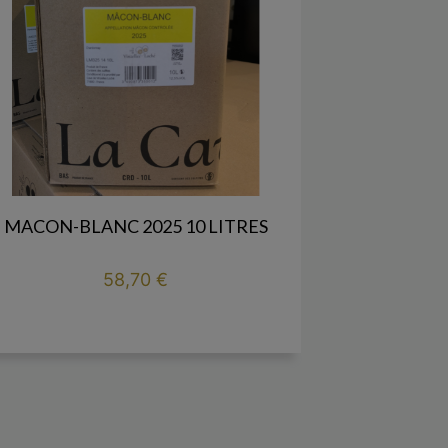
MACON-BLANC 2025 10 LITRES
Prix
58,70 €

add