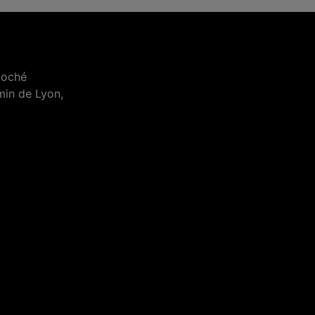
Loché
min de Lyon,