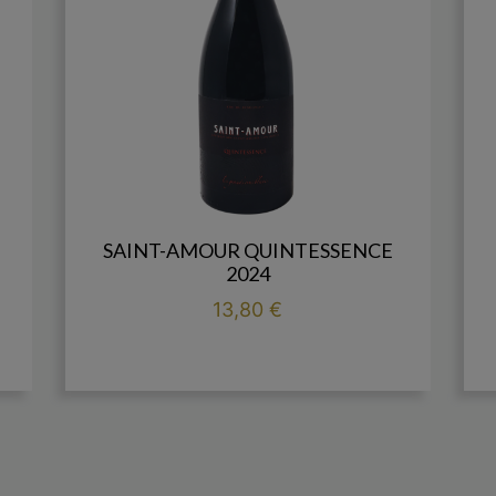
SAINT-AMOUR QUINTESSENCE
2024
Prix
13,80 €

add