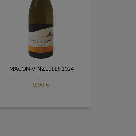
MACON-VINZELLES 2024
Prix
9,90 €

add