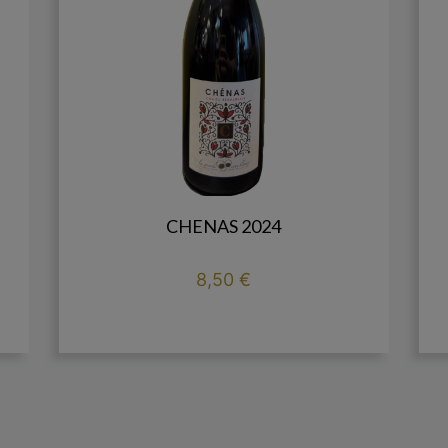
CHENAS 2024
Prix
8,50 €

add