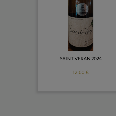
SAINT-VERAN 2024
Prix
12,00 €

add