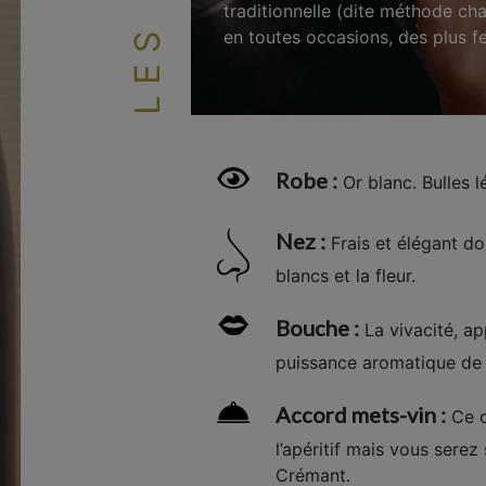
traditionnelle (dite méthode cha
en toutes occasions, des plus fe
Robe :
Or blanc. Bulles l
Nez :
Frais et élégant do
blancs et la fleur.
Bouche :
La vivacité, app
puissance aromatique de 
Accord mets-vin :
Ce c
l’apéritif mais vous sere
Crémant.