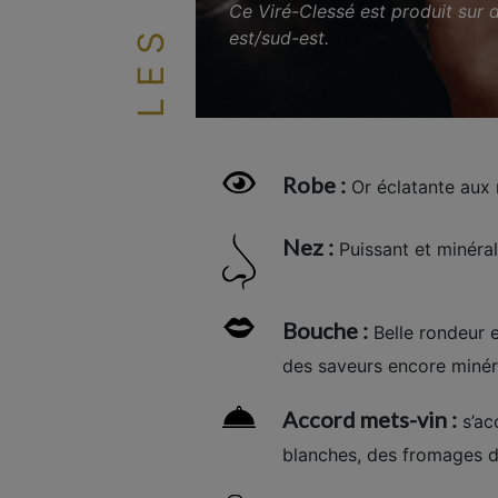
Ce Viré-Clessé est produit sur d
est/sud-est.
Robe :
Or éclatante aux r
Nez :
Puissant et minéral
Bouche :
Belle rondeur 
des saveurs encore minér
Accord mets-vin :
s’ac
blanches, des fromages de