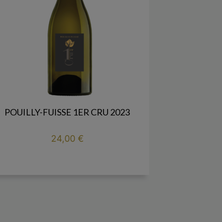
POUILLY-FUISSE 1ER CRU 2023
Prix
24,00 €

add