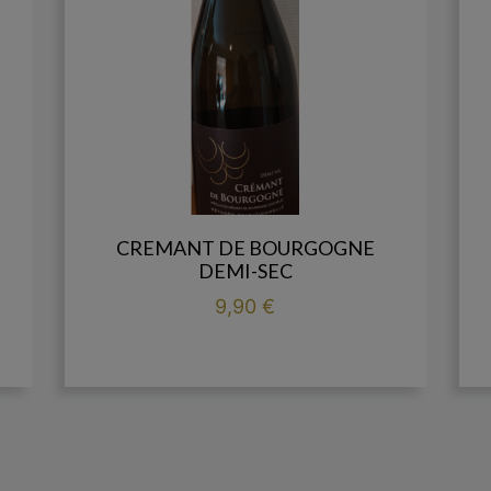
CREMANT DE BOURGOGNE
DEMI-SEC
Prix
9,90 €

add