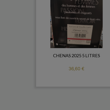
CHENAS 2025 5 LITRES
Prix
36,60 €

add